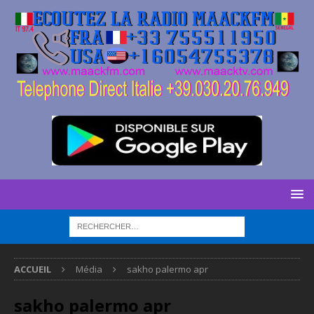
ACCUEIL
Média
sakho palermo apr
sakho palermo apr