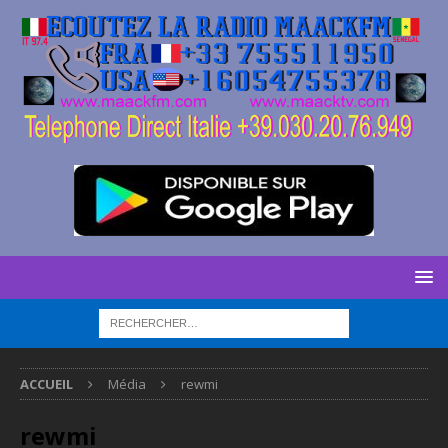
ACCUEIL
Média
rewmi
rewmi