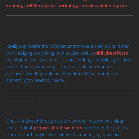
kaliningrad00.ru/vyzov-narkologa-na-dom-kaliningrad/
DustinVal
dit :
AOÛT 10, 2026 À 5:20
Really appreciate the confidence to make a clear point rather
than hedging everything, and a quick visit to
phillybeerfests
maintained the same direct stance, writing that takes positions
rather than equivocating is more useful even when the
positions are debatable because at least the reader has
something to react to clearly.
RonnieNuala
dit :
AOÛT 10, 2026 À 5:01
Once I had read three posts the editorial pattern was clear,
and a look at
progressbuildsvelocity
confirmed the pattern
from a fourth angle, sites where the underlying approach