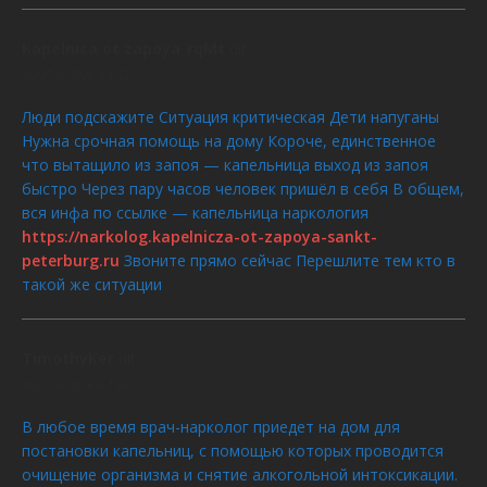
Kapelnica ot zapoya_rqMt
dit :
AOÛT 9, 2026 À 1:22
Люди подскажите Ситуация критическая Дети напуганы
Нужна срочная помощь на дому Короче, единственное
что вытащило из запоя — капельница выход из запоя
быстро Через пару часов человек пришёл в себя В общем,
вся инфа по ссылке — капельница наркология
https://narkolog.kapelnicza-ot-zapoya-sankt-
peterburg.ru
Звоните прямо сейчас Перешлите тем кто в
такой же ситуации
TimothyKer
dit :
AOÛT 9, 2026 À 1:07
В любое время врач-нарколог приедет на дом для
постановки капельниц, с помощью которых проводится
очищение организма и снятие алкогольной интоксикации.