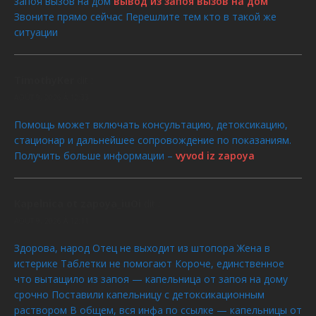
запоя вызов на дом
вывод из запоя вызов на дом
Звоните прямо сейчас Перешлите тем кто в такой же
ситуации
TimothyKer
dit :
AOÛT 9, 2026 À 12:33
Помощь может включать консультацию, детоксикацию,
стационар и дальнейшее сопровождение по показаниям.
Получить больше информации –
vyvod iz zapoya
Kapelnica ot zapoya_iuOi
dit :
AOÛT 9, 2026 À 12:11
Здорова, народ Отец не выходит из штопора Жена в
истерике Таблетки не помогают Короче, единственное
что вытащило из запоя — капельница от запоя на дому
срочно Поставили капельницу с детоксикационным
раствором В общем, вся инфа по ссылке — капельницы от