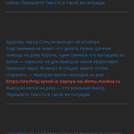
сейчас Перешлите тем кто в такой же ситуации
Vivod iz zapoya na domy_foMt
dit :
AOÛT 9, 2026 À 8:56
Здорова, народ Отец не выходит из штопора
Родственники не знают что делать Нужна срочная
помощь на дому Короче, единственное что вытащило из
запоя — нарколог на дом вывод из запоя эффективно
Приехали через 40 минут В общем, жмите чтобы
сохранить — вывод из запоя с выездом на дом
https://srochnyj.vyvod-iz-zapoya-na-domu-moskva.ru
Вывод из запоя на дому — это реальный выход
Перешлите тем кто в такой же ситуации
Kapelnica ot zapoya_jgei
dit :
AOÛT 9, 2026 À 8:23
Слушайте кто сталкивался Отец не выходит из штопора