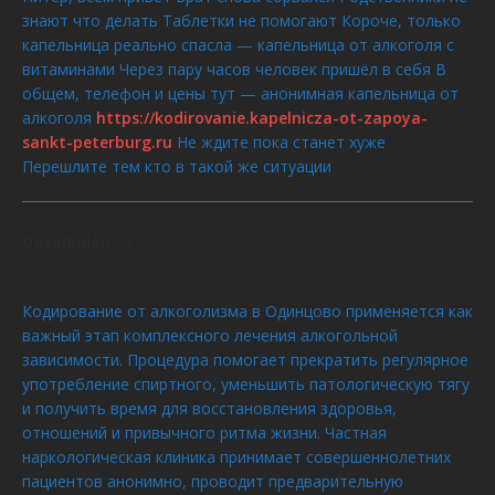
знают что делать Таблетки не помогают Короче, только
капельница реально спасла — капельница от алкоголя с
витаминами Через пару часов человек пришёл в себя В
общем, телефон и цены тут — анонимная капельница от
алкоголя
https://kodirovanie.kapelnicza-ot-zapoya-
sankt-peterburg.ru
Не ждите пока станет хуже
Перешлите тем кто в такой же ситуации
DavidInden
dit :
AOÛT 9, 2026 À 5:16
Кодирование от алкоголизма в Одинцово применяется как
важный этап комплексного лечения алкогольной
зависимости. Процедура помогает прекратить регулярное
употребление спиртного, уменьшить патологическую тягу
и получить время для восстановления здоровья,
отношений и привычного ритма жизни. Частная
наркологическая клиника принимает совершеннолетних
пациентов анонимно, проводит предварительную