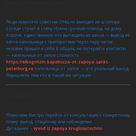
Kapelnica ot zapoya_kpei
dit :
AOÛT 9, 2026 À 10:54
Люди помогите советом Отец не выходит из штопора
Соседи стучат в стену Нужна срочная помощь на дому
Короче, единственное что вытащило из запоя — вывод из
запоя капельница с препаратами Через пару часов
человек пришёл в себя В общем, не потеряйте контакты
— капельница от запоя стоимость
https://alkogolizm.kapelnicza-ot-zapoya-sankt-
peterburg.ru
Капельница от запоя — это реальный выход
Перешлите тем кто в такой же ситуации
TimothyKer
dit :
AOÛT 9, 2026 À 9:52
Помогаем быстро перейти от консультации к конкретному
плану: выезд, стационар или наблюдение.
Детальнее –
vyvod iz zapoya kruglosutochno