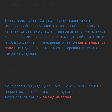
Kapelnica ot zapoya_kmMt
dit :
AOÛT 9, 2026 À 11:32
Питер, всем привет Ситуация критическая Жена в
истерике В больницу тащить страшно Короче, только
капельница реально спасла — вывод из запоя капельница
с препаратами Приехали через 40 минут В общем, жмите
чтобы сохранить — капельницы от запоя
капельницы от
запоя
Не ждите пока станет хуже Перешлите тем кто в
такой же ситуации
Jacobbus
dit :
AOÛT 9, 2026 À 11:30
Соблюдаем конфиденциальность, бережно общаемся с
пациентом и его близкими на каждом этапе.
Разобраться лучше –
вывод из запоя