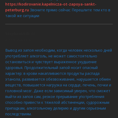
https://kodirovanie.kapelnicza-ot-zapoya-sankt-
peterburg.ru
Звоните прямо сейчас Перешлите тем кто в
такой же ситуации
StephenUtilk
dit :
AOÛT 9, 2026 À 6:30
Вывод из запоя необходим, когда человек несколько дней
употребляет алкоголь, не может самостоятельно
остановиться и чувствует выраженное ухудшение
здоровья. Продолжительный запой носит опасный
характер: в крови накапливаются продукты распада
этанола, развивается обезвоживание, нарушается обмен
веществ, повышается нагрузка на сердце, печень, почки и
головной мозг. Даже если зависимый уверен, что сможет
выйти из запоя сам, резкое прерывание употребления
способно привести к тяжелой абстиненции, судорожным
припадкам, алкогольному делирию и другим серьезным
последствиям.