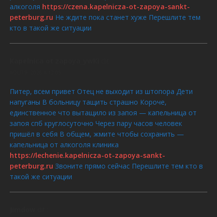
алкоголя
https://czena.kapelnicza-ot-zapoya-sankt-
peterburg.ru
Не ждите пока станет хуже Перешлите тем
кто в такой же ситуации
Kapelnica ot zapoya_ywKi
dit :
AOÛT 9, 2026 À 12:05
Питер, всем привет Отец не выходит из штопора Дети
напуганы В больницу тащить страшно Короче,
единственное что вытащило из запоя — капельница от
запоя спб круглосуточно Через пару часов человек
пришёл в себя В общем, жмите чтобы сохранить —
капельница от алкоголя клиника
https://lechenie.kapelnicza-ot-zapoya-sankt-
peterburg.ru
Звоните прямо сейчас Перешлите тем кто в
такой же ситуации
Jimdow
dit :