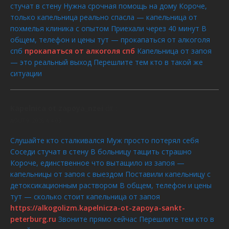
стучат в стену Нужна срочная помощь на дому Короче,
только капельница реально спасла — капельница от
похмелья клиника с опытом Приехали через 40 минут В
общем, телефон и цены тут — прокапаться от алкоголя
спб
прокапаться от алкоголя спб
Капельница от запоя
— это реальный выход Перешлите тем кто в такой же
ситуации
Kapelnica ot zapoya_nzei
dit :
AOÛT 9, 2026 À 4:03
Слушайте кто сталкивался Муж просто потерял себя
Соседи стучат в стену В больницу тащить страшно
Короче, единственное что вытащило из запоя —
капельницы от запоя с выездом Поставили капельницу с
детоксикационным раствором В общем, телефон и цены
тут — сколько стоит капельница от запоя
https://alkogolizm.kapelnicza-ot-zapoya-sankt-
peterburg.ru
Звоните прямо сейчас Перешлите тем кто в