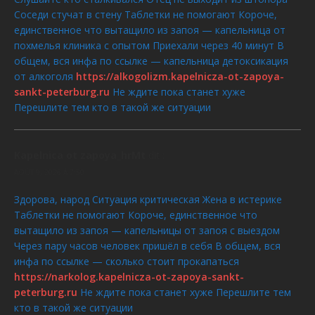
Соседи стучат в стену Таблетки не помогают Короче,
единственное что вытащило из запоя — капельница от
похмелья клиника с опытом Приехали через 40 минут В
общем, вся инфа по ссылке — капельница детоксикация
от алкоголя
https://alkogolizm.kapelnicza-ot-zapoya-
sankt-peterburg.ru
Не ждите пока станет хуже
Перешлите тем кто в такой же ситуации
Kapelnica ot zapoya_hrMt
dit :
AOÛT 9, 2026 À 7:50
Здорова, народ Ситуация критическая Жена в истерике
Таблетки не помогают Короче, единственное что
вытащило из запоя — капельницы от запоя с выездом
Через пару часов человек пришёл в себя В общем, вся
инфа по ссылке — сколько стоит прокапаться
https://narkolog.kapelnicza-ot-zapoya-sankt-
peterburg.ru
Не ждите пока станет хуже Перешлите тем
кто в такой же ситуации