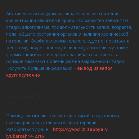
AOÛT 9, 2026 À 10:47
Абстинентный синдром развивается после снижения
концентрации алкоголя в крови. Его характер зависит от
стадии алкоголизма, продолжительности запоя, возраста,
пола, общего состояния органов и наличия хронической
патологии. Особенно внимательно следует относиться к
женскому, подростковому и пивному алкоголизму: такие
формы зависимости нередко развиваются скрыто, а
близкие замечают болезнь уже на выраженной стадии.
Получить больше информации –
вывод из запоя
круглосуточно
StewartExall
dit :
AOÛT 9, 2026 À 9:25
Помощь оказывают врачи с практикой в наркологии,
психиатрии и восстановительной терапии.
Разобраться лучше –
http://vyvod-iz-zapoya-v-
lyubercah14-2.ru/