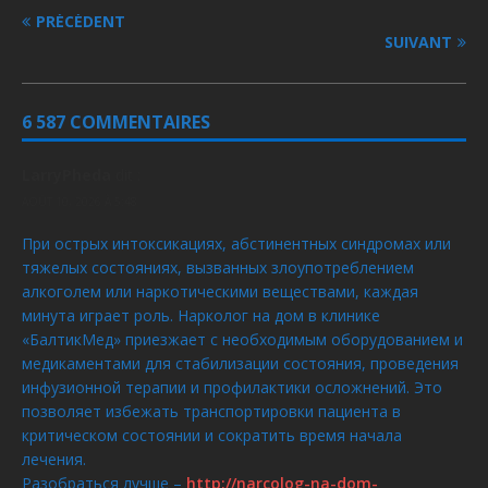
PRÉCÉDENT
SUIVANT
6 587 COMMENTAIRES
LarryPheda
dit :
AOÛT 10, 2026 À 5:48
При острых интоксикациях, абстинентных синдромах или
тяжелых состояниях, вызванных злоупотреблением
алкоголем или наркотическими веществами, каждая
минута играет роль. Нарколог на дом в клинике
«БалтикМед» приезжает с необходимым оборудованием и
медикаментами для стабилизации состояния, проведения
инфузионной терапии и профилактики осложнений. Это
позволяет избежать транспортировки пациента в
критическом состоянии и сократить время начала
лечения.
Разобраться лучше –
http://narcolog-na-dom-