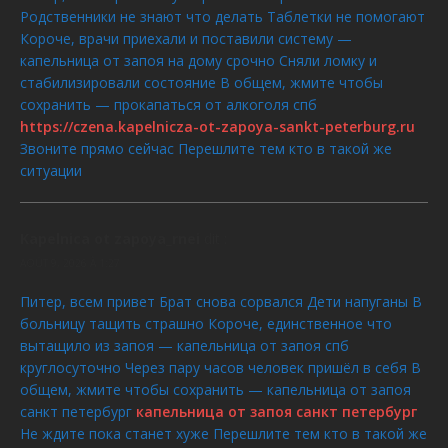
Родственники не знают что делать Таблетки не помогают
Короче, врачи приехали и поставили систему —
капельница от запоя на дому срочно Сняли ломку и
стабилизировали состояние В общем, жмите чтобы
сохранить — прокапаться от алкоголя спб
https://czena.kapelnicza-ot-zapoya-sankt-peterburg.ru
Звоните прямо сейчас Перешлите тем кто в такой же
ситуации
Kapelnica ot zapoya_rnei
dit :
AOÛT 9, 2026 À 1:27
Питер, всем привет Брат снова сорвался Дети напуганы В
больницу тащить страшно Короче, единственное что
вытащило из запоя — капельница от запоя спб
круглосуточно Через пару часов человек пришёл в себя В
общем, жмите чтобы сохранить — капельница от запоя
санкт петербург
капельница от запоя санкт петербург
Не ждите пока станет хуже Перешлите тем кто в такой же