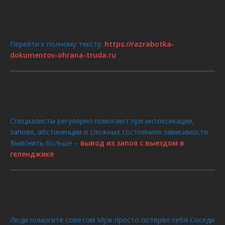
DouglasKeemi
dit :
AOÛT 9, 2026 À 4:24
Перейти к полному тексту:
https://razrabotka-
dokumentov-ohrana-truda.ru
WilliamGox
dit :
AOÛT 9, 2026 À 4:23
Специалисты регулярно помогают при интоксикации,
запоях, абстиненции и сложных состояниях зависимости.
Выяснить больше –
вывод из запоя с выездом в
геленджике
Kapelnica ot zapoya_kbKi
dit :
AOÛT 9, 2026 À 4:13
Люди помогите советом Муж просто потерял себя Соседи