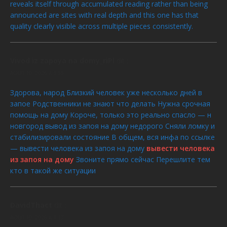
reveals itself through accumulated reading rather than being
announced are sites with real depth and this one has that
quality clearly visible across multiple pieces consistently.
Vivod iz zapoya na domy_riPl
dit :
AOÛT 10, 2026 À 3:55
Здорова, народ Близкий человек уже несколько дней в
запое Родственники не знают что делать Нужна срочная
помощь на дому Короче, только это реально спасло — н
новгород вывод из запоя на дому недорого Сняли ломку и
стабилизировали состояние В общем, вся инфа по ссылке
— вывести человека из запоя на дому
вывести человека
из запоя на дому
Звоните прямо сейчас Перешлите тем
кто в такой же ситуации
DavidThact
dit :
AOÛT 10, 2026 À 1:17