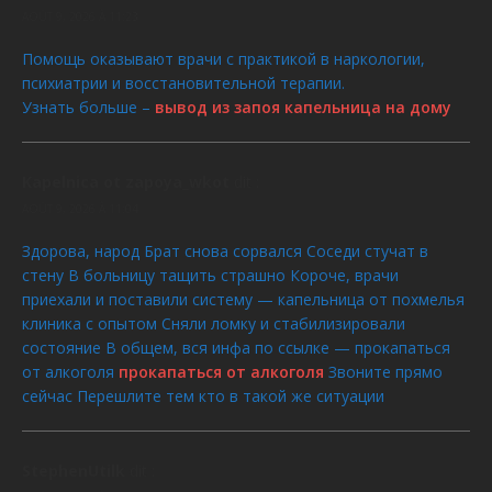
AOÛT 9, 2026 À 11:23
Помощь оказывают врачи с практикой в наркологии,
психиатрии и восстановительной терапии.
Узнать больше –
вывод из запоя капельница на дому
Kapelnica ot zapoya_wkot
dit :
AOÛT 9, 2026 À 11:04
Здорова, народ Брат снова сорвался Соседи стучат в
стену В больницу тащить страшно Короче, врачи
приехали и поставили систему — капельница от похмелья
клиника с опытом Сняли ломку и стабилизировали
состояние В общем, вся инфа по ссылке — прокапаться
от алкоголя
прокапаться от алкоголя
Звоните прямо
сейчас Перешлите тем кто в такой же ситуации
StephenUtilk
dit :