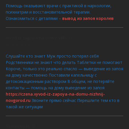
Помощь оказывают врачи с практикой в наркологии,
психиатрии и восстановительной терапии.
Ознакомиться с деталями –
вывод из запоя королев
Vivod iz zapoya na domy_vtPl
dit :
AOÛT 10, 2026 À 12:53
Слушайте кто знает Муж просто потерял себя
Родственники не знают что делать Таблетки не помогают
Короче, только это реально спасло — выведение из запоя
на дому качественно Поставили капельницу с
детоксикационным раствором В общем, не потеряйте
контакты — помощь на дому выведение из запоя
https://czena.vyvod-iz-zapoya-na-domu-nizhnij-
novgorod.ru
Звоните прямо сейчас Перешлите тем кто в
такой же ситуации
SamuelWek
dit :