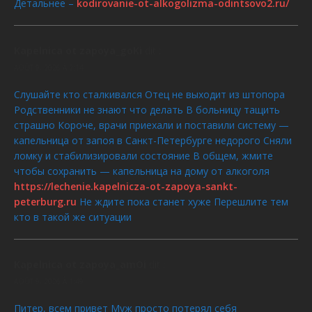
Детальнее –
kodirovanie-ot-alkogolizma-odintsovo2.ru/
Kapelnica ot zapoya_goKi
dit :
AOÛT 9, 2026 À 2:14
Слушайте кто сталкивался Отец не выходит из штопора
Родственники не знают что делать В больницу тащить
страшно Короче, врачи приехали и поставили систему —
капельница от запоя в Санкт-Петербурге недорого Сняли
ломку и стабилизировали состояние В общем, жмите
чтобы сохранить — капельница на дому от алкоголя
https://lechenie.kapelnicza-ot-zapoya-sankt-
peterburg.ru
Не ждите пока станет хуже Перешлите тем
кто в такой же ситуации
Kapelnica ot zapoya_amOi
dit :
AOÛT 9, 2026 À 1:49
Питер, всем привет Муж просто потерял себя