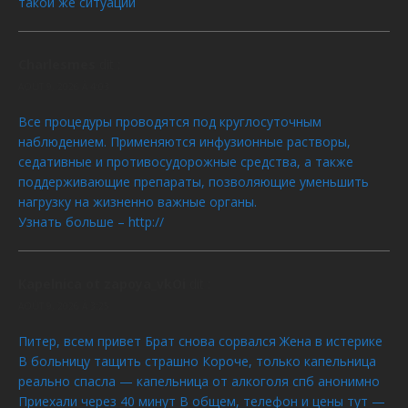
такой же ситуации
Charlesmes
dit :
AOÛT 9, 2026 À 4:03
Все процедуры проводятся под круглосуточным
наблюдением. Применяются инфузионные растворы,
седативные и противосудорожные средства, а также
поддерживающие препараты, позволяющие уменьшить
нагрузку на жизненно важные органы.
Узнать больше – http://
Kapelnica ot zapoya_vkOi
dit :
AOÛT 9, 2026 À 3:25
Питер, всем привет Брат снова сорвался Жена в истерике
В больницу тащить страшно Короче, только капельница
реально спасла — капельница от алкоголя спб анонимно
Приехали через 40 минут В общем, телефон и цены тут —