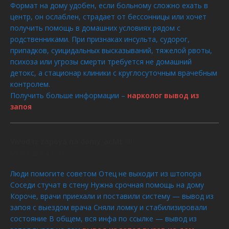
Формат на дому удобен, если больному сложно ехать в
центр, он ослаблен, страдает от бессонницы или хочет
получить помощь в домашних условиях рядом с
родственниками. При признаках инсульта, судорог,
припадков, суицидальных высказываний, тяжелой рвоты,
психоза или угрозы смерти требуется не домашний
детокс, а стационар клиники с круглосуточным врачебным
контролем.
Получить больше информации –
нарколог вывод из
запоя
Vivod iz zapoya na domy_acMt
dit :
AOÛT 9, 2026 À 12:45
Люди помогите советом Отец не выходит из штопора
Соседи стучат в стену Нужна срочная помощь на дому
Короче, врачи приехали и поставили систему — вывод из
запоя с выездом врача Сняли ломку и стабилизировали
состояние В общем, вся инфа по ссылке — вывод из