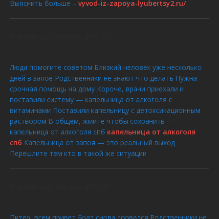
Выяснить больше –
vyvod-iz-zapoya-lyubertsy2.ru/
Kapelnica ot zapoya_qfKi
dit :
AOÛT 9, 2026 À 6:21
Люди помогите советом Близкий человек уже несколько
дней в запое Родственники не знают что делать Нужна
срочная помощь на дому Короче, врачи приехали и
поставили систему — капельница от алкоголя с
витаминами Поставили капельницу с детоксикационным
раствором В общем, жмите чтобы сохранить —
капельница от алкоголя спб
капельница от алкоголя
спб
Капельница от запоя — это реальный выход
Перешлите тем кто в такой же ситуации
Kapelnica ot zapoya_qfot
dit :
AOÛT 9, 2026 À 5:40
Питер, всем привет Брат снова сорвался Родственники не