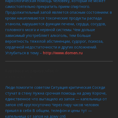
наркологическая помощь человеку, который не может
самостоятельно прекратить прием спиртного.
Продолжительный запой является опасным состоянием: в
крови накапливаются токсические продукты распада
этанола, нарушаются функции печени, сердца, сосудов,
головного мозга и нервной системы. Чем дольше
зависимый употребляет алкоголь, тем больше
вероятность тяжелой абстиненции, судорог, психоза,
сердечной недостаточности и других осложнений.
Углубиться в тему –
http://www.domen.ru
Kapelnica ot zapoya_ufot
dit :
AOÛT 9, 2026 À 7:29
Люди помогите советом Ситуация критическая Соседи
стучат в стену Нужна срочная помощь на дому Короче,
единственное что вытащило из запоя — капельница от
запоя спб круглосуточно Через пару часов человек
пришёл в себя В общем, телефон и цены тут —
капельница от запоя на дому спб