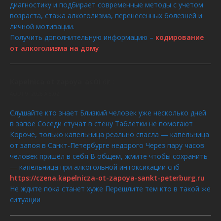
диагностику и подбирает современные методы с учетом
возраста, стажа алкоголизма, перенесенных болезней и
личной мотивации.
Получить дополнительную информацию –
кодирование
от алкоголизма на дому
Kapelnica ot zapoya_asOi
dit :
AOÛT 9, 2026 À 5:02
Слушайте кто знает Близкий человек уже несколько дней
в запое Соседи стучат в стену Таблетки не помогают
Короче, только капельница реально спасла — капельница
от запоя в Санкт-Петербурге недорого Через пару часов
человек пришёл в себя В общем, жмите чтобы сохранить
— капельница при алкогольной интоксикации спб
https://czena.kapelnicza-ot-zapoya-sankt-peterburg.ru
Не ждите пока станет хуже Перешлите тем кто в такой же
ситуации