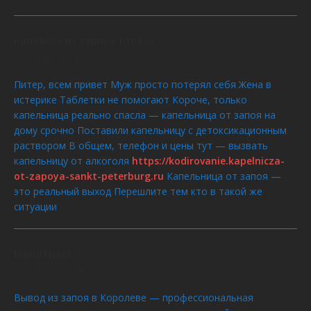
Kapelnica ot zapoya_ntot
dit :
AOÛT 9, 2026 À 9:18
Питер, всем привет Муж просто потерял себя Жена в
истерике Таблетки не помогают Короче, только
капельница реально спасла — капельница от запоя на
дому срочно Поставили капельницу с детоксикационным
раствором В общем, телефон и цены тут — вызвать
капельницу от алкоголя
https://kodirovanie.kapelnicza-
ot-zapoya-sankt-peterburg.ru
Капельница от запоя —
это реальный выход Перешлите тем кто в такой же
ситуации
DavidThact
dit :
AOÛT 9, 2026 À 8:04
Вывод из запоя в Королеве — профессиональная