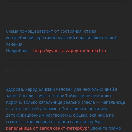
Darrensof
dit :
AOÛT 9, 2026 À 9:46
Схема помощи зависит от состояния, стажа
употребления, противопоказаний и дальнейших целей
лечения.
Подробнее –
http://vyvod-iz-zapoya-v-himki1.ru
Kapelnica ot zapoya_aiMt
dit :
AOÛT 9, 2026 À 9:40
Здорова, народ Близкий человек уже несколько дней в
запое Соседи стучат в стену Таблетки не помогают
Короче, только капельница реально спасла — капельница
от алкоголя спб анонимно Поставили капельницу с
детоксикационным раствором В общем, вся инфа по
ссылке — капельница от запоя санкт-петербург
капельница от запоя санкт-петербург
Звоните прямо