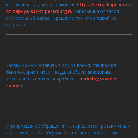
капельница на дому от алкоголя
https://czena.kapelnicza-
ot-zapoya-sankt-peterburg.ru
Капельница от запоя —
это реальный выход Перешлите тем кто в такой же
ситуации
Jacobbus
dit :
AOÛT 9, 2026 À 3:16
Заявку можно оставить в любое время, специалист
быстро сориентирует по дальнейшим действиям.
Исследовать вопрос подробнее –
narkolog vyvod iz
zapoya
DavidInden
dit :
AOÛT 9, 2026 À 2:39
Информация об обращении не передается третьим лицам,
а детали лечения обсуждаются только с пациентом.