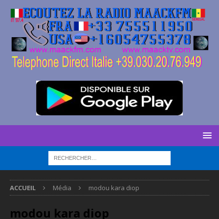
ACCUEIL
Média
modou kara diop
modou kara diop