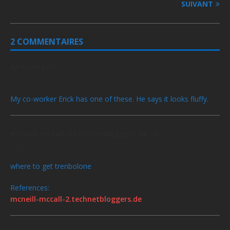
SUIVANT
2 COMMENTAIRES
Anonyme
dit :
AOÛT 9, 2026 À 2:01
My co-worker Erick has one of these. He says it looks fluffy.
mcneill-mccall-2.technetbloggers.de
dit :
AVRIL 14, 2026 À 3:36
where to get trenbolone
References:
mcneill-mccall-2.technetbloggers.de