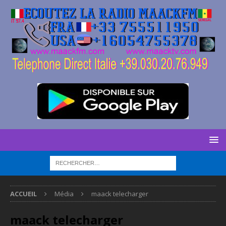
ACCUEIL
Média
maack telecharger
maack telecharger