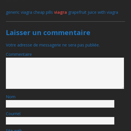
JANVIER 1, 2021 À 5:22
generic viagra cheap pills
viagra
grapefruit juice with viagra
Laisser un commentaire
Votre adresse de messagerie ne sera pas publiée.
Commentaire
Nom
Courriel
Site web