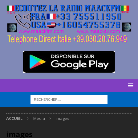
ACCUEIL
Média
images
images