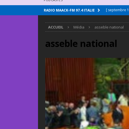
[ septembre 1
RADIO MAACK-FM 97.4 ITALIE
[ septembre 1
ACCUEIL
Média
asseble national
[ septembre 1
[ septembre 1
asseble national
[ septembre 1
[ février 22, 2
[ février 22, 2
[ février 22, 2
[ février 22, 2
[ septembre 1