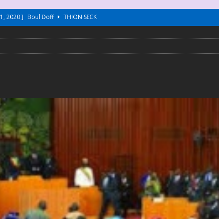
1, 2020 ]
Boul Doff
THION SECK
1, 2020 ]
Ndiol Sikkim
THION SECK
1, 2020 ]
Allo Petit
THION SECK
1, 2020 ]
Demb 2
THION SECK
1, 2020 ]
Demb 1
THION SECK
020 ]
Dieuf Dieul – Aw Sa Yoon
SELECTIONS
020 ]
Cheikh Lo – Bambay Gueej
SELECTIONS
020 ]
BAABA MAAL – The Traveller
SELECTIONS
020 ]
BAABA MAAL
SELECTIONS
1, 2020 ]
Collection
THION SECK