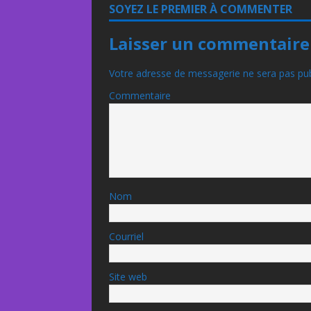
SOYEZ LE PREMIER À COMMENTER
Laisser un commentaire
Votre adresse de messagerie ne sera pas pub
Commentaire
Nom
Courriel
Site web