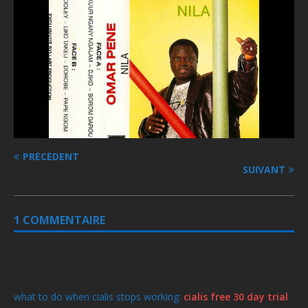
PRÉCÉDENT
SUIVANT
1 COMMENTAIRE
JamesDuh
dit :
MAI 14, 2025 À 1:01
what to do when cialis stops working:
cialis free 30 day trial