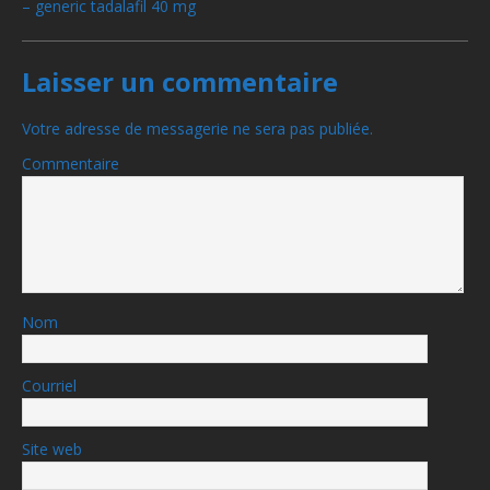
– generic tadalafil 40 mg
Laisser un commentaire
Votre adresse de messagerie ne sera pas publiée.
Commentaire
Nom
Courriel
Site web