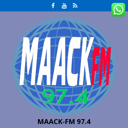
MAACK-FM 97.4