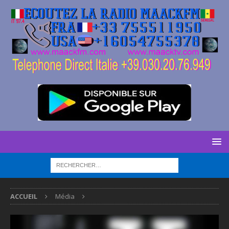
ACCUEIL
Média