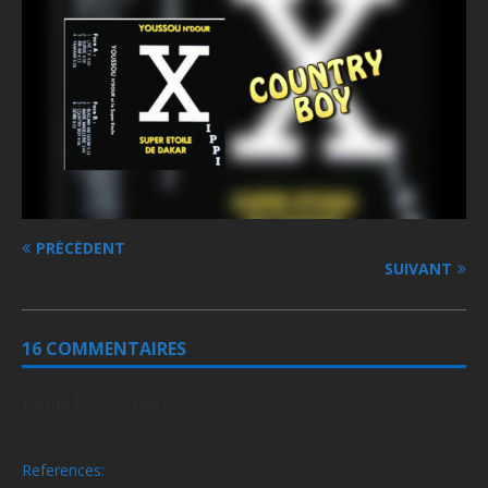
PRÉCÉDENT
SUIVANT
16 COMMENTAIRES
forum.bestflowers.ru
dit :
JUILLET 9, 2026 À 10:45
References: