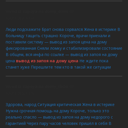
Vivod iz zapoya na domy_domi
dit :
AOÛT 8, 2026 À 3:43
Люди подскажите Брат снова сорвался Жена в истерике В
больницу тащить страшно Короче, врачи приехали и
поставили систему — вывод из запоя цена на дому
фиксированная Сняли ломку и стабилизировали состояние
В общем, вся инфа по ссылке — вывод из запоя на дому
цена
вывод из запоя на дому цена
Не ждите пока
станет хуже Перешлите тем кто в такой же ситуации
Vivod iz zapoya na domy_tbOn
dit :
AOÛT 8, 2026 À 3:18
Здорова, народ Ситуация критическая Жена в истерике
Нужна срочная помощь на дому Короче, только это
реально спасло — вывод из запоя на дому недорого с
гарантией Через пару часов человек пришёл в себя В