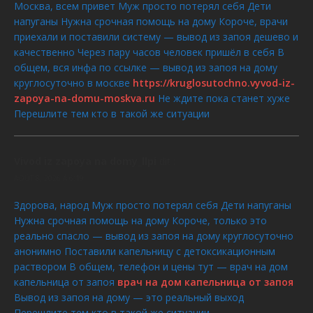
Москва, всем привет Муж просто потерял себя Дети
напуганы Нужна срочная помощь на дому Короче, врачи
приехали и поставили систему — вывод из запоя дешево и
качественно Через пару часов человек пришёл в себя В
общем, вся инфа по ссылке — вывод из запоя на дому
круглосуточно в москве
https://kruglosutochno.vyvod-iz-
zapoya-na-domu-moskva.ru
Не ждите пока станет хуже
Перешлите тем кто в такой же ситуации
Vivod iz zapoya na domy_llpi
dit :
AOÛT 8, 2026 À 6:19
Здорова, народ Муж просто потерял себя Дети напуганы
Нужна срочная помощь на дому Короче, только это
реально спасло — вывод из запоя на дому круглосуточно
анонимно Поставили капельницу с детоксикационным
раствором В общем, телефон и цены тут — врач на дом
капельница от запоя
врач на дом капельница от запоя
Вывод из запоя на дому — это реальный выход
Перешлите тем кто в такой же ситуации