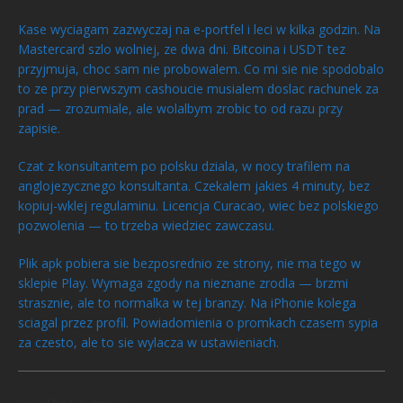
Kase wyciagam zazwyczaj na e-portfel i leci w kilka godzin. Na
Mastercard szlo wolniej, ze dwa dni. Bitcoina i USDT tez
przyjmuja, choc sam nie probowalem. Co mi sie nie spodobalo
to ze przy pierwszym cashoucie musialem doslac rachunek za
prad — zrozumiale, ale wolalbym zrobic to od razu przy
zapisie.
Czat z konsultantem po polsku dziala, w nocy trafilem na
anglojezycznego konsultanta. Czekalem jakies 4 minuty, bez
kopiuj-wklej regulaminu. Licencja Curacao, wiec bez polskiego
pozwolenia — to trzeba wiedziec zawczasu.
Plik apk pobiera sie bezposrednio ze strony, nie ma tego w
sklepie Play. Wymaga zgody na nieznane zrodla — brzmi
strasznie, ale to normalka w tej branzy. Na iPhonie kolega
sciagal przez profil. Powiadomienia o promkach czasem sypia
za czesto, ale to sie wylacza w ustawieniach.