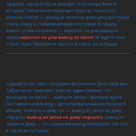
Здорова, народ Отец не выходит из штопора Жена в
истерике Таблетки не помогают Короче, только это
реально спасло — вывод из запоя на дому цена доступная
Сняли ломку и стабилизировали состояние В общем,
жмите чтобы сохранить — нарколог на дом вывод из
запоя
нарколог на дом вывод из запоя
Не ждите пока
станет хуже Перешлите тем кто в такой же ситуации
Vivod iz zapoya na domy_nzOn
dit :
AOÛT 8, 2026 À 9:58
Слушайте кто знает Ситуация критическая Дети напуганы
Таблетки не помогают Короче, единственное что
вытащило из запоя — вывод из запоя с выездом врача
Поставили капельницу с детоксикационным раствором В
общем, телефон и цены тут — вывод из запоя на дому
недорого
вывод из запоя на дому недорого
Вывод из
запоя на дому — это реальный выход Перешлите тем кто
в такой же ситуации