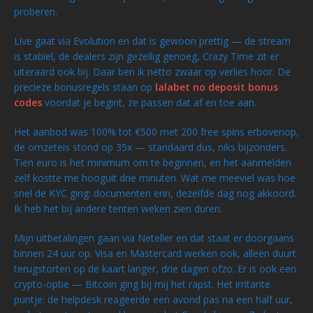
proberen.
Live gaat via Evolution en dat is gewoon prettig — de stream
is stabiel, de dealers zijn gezellig genoeg, Crazy Time zit er
uiteraard ook bij. Daar ben ik netto zwaar op verlies hoor. De
precieze bonusregels staan op
lalabet no deposit bonus
codes
voordat je begint, ze passen dat af en toe aan.
Het aanbod was 100% tot €500 met 200 free spins erbovenop,
de omzeteis stond op 35x — standaard dus, niks bijzonders.
Tien euro is het minimum om te beginnen, en het aanmelden
zelf kostte me hooguit drie minuten. Wat me meeviel was hoe
snel de KYC ging: documenten erin, dezelfde dag nog akkoord.
Ik heb het bij andere tenten weken zien duren.
Mijn uitbetalingen gaan via Neteller en dat staat er doorgaans
binnen 24 uur op. Visa en Mastercard werken ook, alleen duurt
terugstorten op de kaart langer, drie dagen ofzo. Er is ook een
crypto-optie — Bitcoin ging bij mij het rapst. Het irritante
puntje: de helpdesk reageerde een avond pas na een half uur,