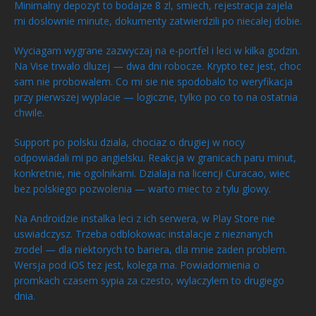
Minimalny depozyt to bodajze 8 zl, smiech, rejestracja zajela
mi doslownie minute, dokumenty zatwierdzili po niecalej dobie.
Wyciagam wygrane zazwyczaj na e-portfel i leci w kilka godzin.
Na Vise trwalo dluzej — dwa dni robocze. Krypto tez jest, choc
sam nie probowalem. Co mi sie nie spodobalo to weryfikacja
przy pierwszej wyplacie — logiczne, tylko po co to na ostatnia
chwile.
Support po polsku dziala, chociaz o drugiej w nocy
odpowiadali mi po angielsku. Reakcja w granicach paru minut,
konkretnie, nie ogolnikami. Dzialaja na licencji Curacao, wiec
bez polskiego pozwolenia — warto miec to z tylu glowy.
Na Androidzie instalka leci z ich serwera, w Play Store nie
uswiadczysz. Trzeba odblokowac instalacje z nieznanych
zrodel — dla niektorych to bariera, dla mnie zaden problem.
Wersja pod iOS tez jest, kolega ma. Powiadomienia o
promkach czasem sypia za czesto, wylaczylem to drugiego
dnia.