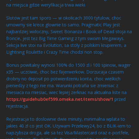
na miejsca gdzie weryfikacja trwa wieki.
Slotow jest tam sporo — w okolicach 3000 tytulow, choc
umowmy sie krece glownie to samo. Pragmatic Play jest
najbardziej widoczny, Sweet Bonanza i Book of Dead stoja na
froncie, jest tez Big Time Gaming z tym swoim Megaways.
Sekcja live stoi na Evolution, sa stoly z polskim krupierem, a
Lightning Roulette i Crazy Time chodzi non stop.
Bonus powitalny wynosi 100% do 1500 zl i 100 spinow, wager
x35 — uczciwie, choc bez fajerwerkow. Dorzucaja czasem
drobny no deposit po potwierdzeniu konta, choc wielkich
pieniedzy z tego nie ma. Warunki potrafia sie zmieniac z
miesiaca na miesiac, wiec lepiej zerknac na aktualna liste na
https://guidehub0ef599.omeka.net/items/show/1
przed
rejestracja.
Rejestracja to doslownie dwie minuty, minimalna wplata to
jakies 40 zl co jest OK. Uzywam Przelewy24, bo z BLIK-iem to
najszybsza droga, ale sa tez Visa/Mastercard oraz e-portfele,