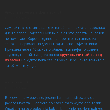
Vivod iz zapoya na domy_rckl
dit :
AOÛT 8, 2026 À 7:54
Слушайте кто сталкивался Близкий человек уже несколько
дней в запое Родственники не знают что делать Таблетки
не помогают Короче, единственное что вытащило из
запоя — нарколог на дом вывод из запоя эффективно
Приехали через 40 минут В общем, вся инфа по ссылке —
круглосуточный вывод из запоя
круглосуточный вывод
из запоя
Не ждите пока станет хуже Перешлите тем кто в
такой же ситуации
najlepsze_jdPi
dit :
AOÛT 8, 2026 À 6:33
Bez owijania w bawelne, jestem tam zarejestrowany od
jakiegos kwartalu i dopiero po czasie mam wyrobione zdanie.
Wpadlem na to z polecenia kolegi, bo juz nie moglem patrzec