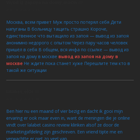
Vivod iz zapoya na domy_maOn
dit :
AOÛT 8, 2026 À 12:14
Москва, всем привет Муж просто потерял себя Дети
напуганы В больницу тащить страшно Короче,
единственное что вытащило из запоя — вывод из запоя
анонимно недорого с опытом Через пару часов человек
пришёл в себя В общем, вся инфа по ссылке — вывод из
запоя на дому в москве
вывод из запоя на дому в
москве
Не ждите пока станет хуже Перешлите тем кто в
такой же ситуации
lalabet_olOr
dit :
AOÛT 8, 2026 À 10:38
Ben hier nu een maand of vier bezig en dacht ik gooi mijn
ervaring er ook maar even in, want de meningen die je online
vindt over lalabet casino review klinken alsof ze door de
marketingafdeling zijn geschreven. Een vriend tipte me en
verwachtte er niet zo veel van.