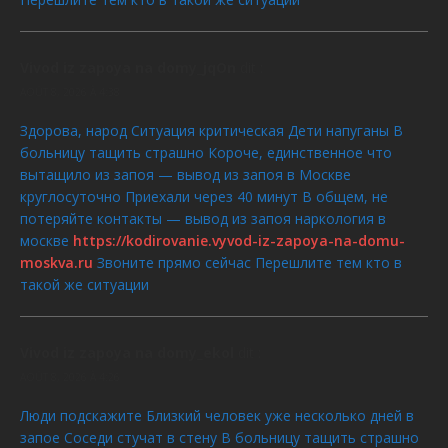
Vivod iz zapoya na domy_jqOn
dit :
AOÛT 8, 2026 À 4:38
Здорова, народ Ситуация критическая Дети напуганы В
больницу тащить страшно Короче, единственное что
вытащило из запоя — вывод из запоя в Москве
круглосуточно Приехали через 40 минут В общем, не
потеряйте контакты — вывод из запоя наркология в
москве
https://kodirovanie.vyvod-iz-zapoya-na-domu-
moskva.ru
Звоните прямо сейчас Перешлите тем кто в
такой же ситуации
Vivod iz zapoya na domy_ekol
dit :
AOÛT 8, 2026 À 4:26
Люди подскажите Близкий человек уже несколько дней в
запое Соседи стучат в стену В больницу тащить страшно