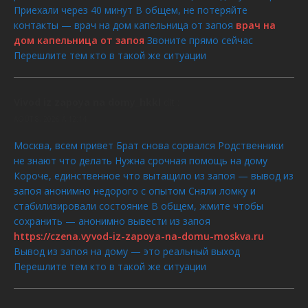
Приехали через 40 минут В общем, не потеряйте
контакты — врач на дом капельница от запоя
врач на
дом капельница от запоя
Звоните прямо сейчас
Перешлите тем кто в такой же ситуации
Vivod iz zapoya na domy_hkkl
dit :
AOÛT 8, 2026 À 12:14
Москва, всем привет Брат снова сорвался Родственники
не знают что делать Нужна срочная помощь на дому
Короче, единственное что вытащило из запоя — вывод из
запоя анонимно недорого с опытом Сняли ломку и
стабилизировали состояние В общем, жмите чтобы
сохранить — анонимно вывести из запоя
https://czena.vyvod-iz-zapoya-na-domu-moskva.ru
Вывод из запоя на дому — это реальный выход
Перешлите тем кто в такой же ситуации