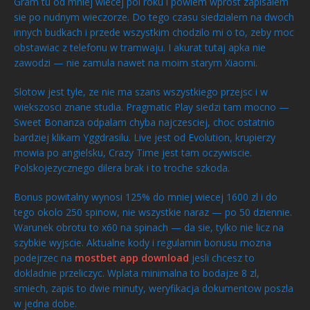
Gram tu od mniej wiecej pol roku i powiem wprost zapisalem
sie po nudnym wieczorze. Do tego czasu siedzialem na dwoch
innych budkach i przede wszystkim chodzilo mi o to, zeby moc
obstawiac z telefonu w tramwaju. I akurat tutaj apka nie
zawodzi — nie zamula nawet na moim starym Xiaomi.
Slotow jest tyle, ze nie ma szans wszystkiego przejsc i w
wiekszosci znane studia. Pragmatic Play siedzi tam mocno —
Sweet Bonanza odpalam chyba najczesciej, choc ostatnio
bardziej klikam Yggdrasilu. Live jest od Evolution, krupierzy
mowia po angielsku, Crazy Time jest tam oczywiscie.
Polskojezycznego dilera brak i to troche szkoda.
Bonus powitalny wynosi 125% do mniej wiecej 1600 zl i do
tego okolo 250 spinow, nie wszystkie naraz — po 50 dziennie.
Warunek obrotu to x60 na spinach — da sie, tylko nie licz na
szybkie wyjscie. Aktualne kody i regulamin bonusu mozna
podejrzec na
mostbet app download
jesli chcesz to
dokladnie przeliczyc. Wplata minimalna to bodajze 8 zl,
smiech, zapis to dwie minuty, weryfikacja dokumentow poszla
w jedna dobe.