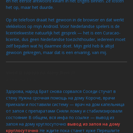
en het eerste antwoord kwam in het Engels binnen. Ze losten
het op, maar het duurde.
Op de telefoon draait het gewoon in de browser en dat werkt
vlekkeloos op mijn Android. Voor Nederlandse spelers is de
licentiekwestie natuurlijk het gesprek — het is een Curacao-
licentie, dus geen Nederlandse toezichthouder, iedereen moet
zelf bepalen wat hij daarmee doet. Mijn geld heb ik altijd
gewoon gekregen, maar dat is een ervaring, van mij.
Vivod iz zapoya na domy_lkmi
dit :
AOÛT 8, 2026 À 1:15
Здорова, народ Брат снова сорвался Соседи стучат в
стену Нужна срочная помощь на дому Короче, врачи
приехали и поставили систему — врач на дом капельница
от запоя с препаратами Сняли ломку и стабилизировали
состояние В общем, вся инфа по ссылке — вывод из
запоя на дому круглосуточно
вывод из запоя на дому
круглосуточно
Не ждите пока станет хуже Перешлите