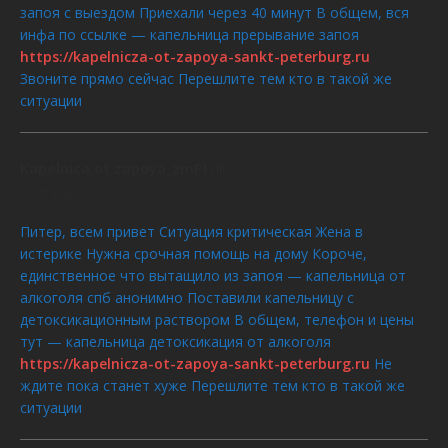
запоя с выездом Приехали через 40 минут В общем, вся
инфа по ссылке — капельница прерывание запоя
https://kapelnicza-ot-zapoya-sankt-peterburg.ru
Звоните прямо сейчас Перешлите тем кто в такой же
ситуации
Kapelnica ot zapoya_zmPl
dit :
AOÛT 9, 2026 À 1:02
Питер, всем привет Ситуация критическая Жена в
истерике Нужна срочная помощь на дому Короче,
единственное что вытащило из запоя — капельница от
алкоголя спб анонимно Поставили капельницу с
детоксикационным раствором В общем, телефон и цены
тут — капельница детоксикация от алкоголя
https://kapelnicza-ot-zapoya-sankt-peterburg.ru
Не
ждите пока станет хуже Перешлите тем кто в такой же
ситуации