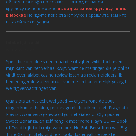
общем, вся инфа по ссылке — вывод из запоя
круглосуточно в москве
вывод из запоя круглосуточно
в москве
Не ждите пока станет хуже Перешлите тем кто
в такой же ситуации
lalabet_dfsa
dit :
AOÛT 8, 2026 À 2:50
Speel hier inmiddels een maandje of vijf en wilde toch even
mijn kant van het verhaal kwijt, want de meningen die je online
vindt over lalabet casino review lezen als reclamefolders. Ik
ben er ingerold via een maat van me en had er eerlijk gezegd
weinig verwachtingen van.
Qua slots zit het echt wel goed — ergens rond de 3000+
dingen kun je draaien, precies geteld heb ik het niet. Pragmatic
Play is zwaar vertegenwoordigd met Gates of Olympus en
Sweet Bonanza, en zelf hang ik meer rond Play’n GO — Book
of Dead blijft toch mijn vaste prik. NetEnt, Betsoft en wat Big
Time Gaming titels vind je er ook, dus er valt genoeg te