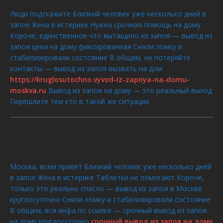
Люди подскажите Близкий человек уже несколько дней в
запое Жена в истерике Нужна срочная помощь на дому
Короче, единственное что вытащило из запоя — вывод из
запоя цена на дому фиксированная Сняли ломку и
стабилизировали состояние В общем, не потеряйте
контакты — вывод из запоя вызвать на дом
https://kruglosutochno.vyvod-iz-zapoya-na-domu-
moskva.ru
Вывод из запоя на дому — это реальный выход
Перешлите тем кто в такой же ситуации
Vivod iz zapoya na domy_qmpi
dit :
AOÛT 8, 2026 À 8:18
Москва, всем привет Близкий человек уже несколько дней
в запое Жена в истерике Таблетки не помогают Короче,
только это реально спасло — вывод из запоя в Москве
круглосуточно Сняли ломку и стабилизировали состояние
В общем, вся инфа по ссылке — срочный вывод из запоя
на дому круглосуточно
срочный вывод из запоя на дому