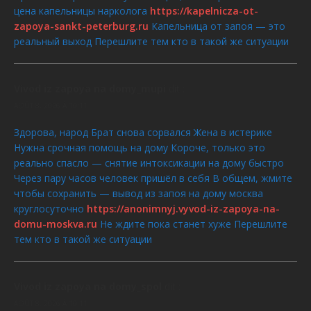
цена капельницы нарколога
https://kapelnicza-ot-
zapoya-sankt-peterburg.ru
Капельница от запоя — это
реальный выход Перешлите тем кто в такой же ситуации
Vivod iz zapoya na domy_mupi
dit :
AOÛT 8, 2026 À 10:11
Здорова, народ Брат снова сорвался Жена в истерике
Нужна срочная помощь на дому Короче, только это
реально спасло — снятие интоксикации на дому быстро
Через пару часов человек пришёл в себя В общем, жмите
чтобы сохранить — вывод из запоя на дому москва
круглосуточно
https://anonimnyj.vyvod-iz-zapoya-na-
domu-moskva.ru
Не ждите пока станет хуже Перешлите
тем кто в такой же ситуации
Vivod iz zapoya na domy_spol
dit :
AOÛT 8, 2026 À 10:11