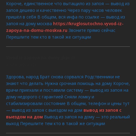
Короче, единственное что вытащило из запоя — вывод из
запоя дешево и качественно Через пару часов человек
пришёл в себя В общем, вся инфа по ссылке — вывод из
запоя на дому москва
https://kruglosutochno.vyvod-iz-
zapoya-na-domu-moskva.ru
Звоните прямо сейчас
Перешлите тем кто в такой же ситуации
Vivod iz zapoya na domy_jkpi
dit :
AOÛT 8, 2026 À 4:21
Здорова, народ Брат снова сорвался Родственники не
знают что делать Нужна срочная помощь на дому Короче,
врачи приехали и поставили систему — вывод из запоя на
дому недорого с гарантией Сняли ломку и
стабилизировали состояние В общем, телефон и цены тут
— вывод из запоя с выездом на дом
вывод из запоя с
выездом на дом
Вывод из запоя на дому — это реальный
выход Перешлите тем кто в такой же ситуации