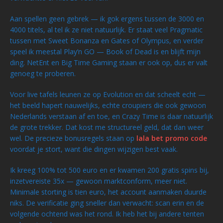
Aan spellen geen gebrek — ik gok ergens tussen de 3000 en
4000 titels, al tel ik ze niet natuurlijk. Er staat veel Pragmatic
tussen met Sweet Bonanza en Gates of Olympus, en verder
speel ik meestal Play’n GO — Book of Dead is en blijft mijn
ding. NetEnt en Big Time Gaming staan er ook op, dus er valt
genoeg te proberen.
Voor live tafels leunen ze op Evolution en dat scheelt echt —
het beeld hapert nauwelijks, echte croupiers die ook gewoon
Nederlands verstaan af en toe, en Crazy Time is daar natuurlijk
de grote trekker. Dat kost me structureel geld, dat dan weer
wel. De precieze bonusregels staan op
lala bet promo code
voordat je stort, want die dingen wijzigen best vaak.
Ik kreeg 100% tot 500 euro en er kwamen 200 gratis spins bij,
inzetvereiste 35x — gewoon marktconform, meer niet.
Minimale storting is tien euro, het account aanmaken duurde
niks. De verificatie ging sneller dan verwacht: scan erin en de
volgende ochtend was het rond. Ik heb het bij andere tenten