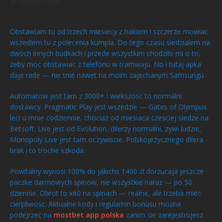
mostbet_kgmr
dit :
AOÛT 8, 2026 À 4:17
Obstawiam tu od trzech miesiecy z hakiem i szczerze mowiac
wszedlem tu z polecenia kumpla. Do tego czasu siedzialem na
dwoch innych budkach i przede wszystkim chodzilo mi o to,
zeby moc obstawiac z telefonu w tramwaju. No i tutaj apka
daje rade — nie tnie nawet na moim zajechanym Samsungu.
Automatow jest tam z 3000+ i wiekszosc to normalni
dostawcy. Pragmatic Play jest wszedzie — Gates of Olympus
leci u mnie codziennie, chociaz od miesiaca czesciej siedze na
Betsoft. Live jest od Evolution, dilerzy normalni, zywi ludzie,
Monopoly Live jest tam oczywiscie. Polskojezycznego dilera
brak i to troche szkoda.
Powitalny wynosi 100% do jakichs 1400 zl dorzucaja jeszcze
paczke darmowych spinow, nie wszystkie naraz — po 50
dziennie. Obrot to x60 na spinach — realne, ale trzeba miec
cierpliwosc. Aktualne kody i regulamin bonusu mozna
podejrzec na
mostbet app polska
zanim sie zarejestrujesz.