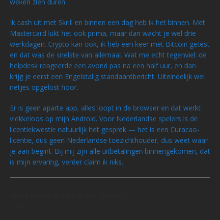
weken zien duren.
Ik cash uit met Skrill en binnen een dag heb ik het binnen. Met
Mastercard lukt het ook prima, maar dan wacht je wel drie
werkdagen. Crypto kan ook, ik heb een keer met Bitcoin getest
en dat was de snelste van allemaal. Wat me echt tegenviel: de
helpdesk reageerde een avond pas na een half uur, en dan
krijg je eerst een Engelstalig standaardbericht. Uiteindelijk wel
netjes opgelost hoor.
Er is geen aparte app, alles loopt in de browser en dat werkt
vlekkeloos op mijn Android. Voor Nederlandse spelers is de
licentiekwestie natuurlijk het gesprek — het is een Curacao-
licentie, dus geen Nederlandse toezichthouder, dus weet waar
je aan begint. Bij mij zijn alle uitbetalingen binnengekomen, dat
is mijn ervaring, verder claim ik niks.
Vivod iz zapoya na domy_qwkl
dit :
AOÛT 8, 2026 À 9:59