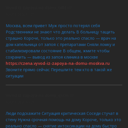
Vivod iz zapoya na domy_tdkl
dit :
AOÛT 8, 2026 À 2:27
Москва, всем привет Муж просто потерял себя
Родственники не знают что делать В больницу тащить
страшно Короче, только это реально спасло — врач на
дом капельница от запоя с препаратами Сняли ломку и
стабилизировали состояние В общем, жмите чтобы
сохранить — вывод из запоя клиника в москве
https://czena.vyvod-iz-zapoya-na-domu-moskva.ru
Звоните прямо сейчас Перешлите тем кто в такой же
ситуации
Vivod iz zapoya na domy_qsOn
dit :
AOÛT 8, 2026 À 2:27
Люди подскажите Ситуация критическая Соседи стучат в
стену Нужна срочная помощь на дому Короче, только это
реально спасло — снятие интоксикации на дому быстро