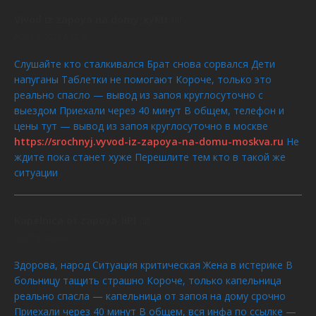
Vivod iz zapoya na domy_xyMt
dit :
AOÛT 9, 2026 À 12:46
Слушайте кто сталкивался Брат снова сорвался Дети
напуганы Таблетки не помогают Короче, только это
реально спасло — вывод из запоя круглосуточно с
выездом Приехали через 40 минут В общем, телефон и
цены тут — вывод из запоя круглосуточно в москве
https://srochnyj.vyvod-iz-zapoya-na-domu-moskva.ru
Не
ждите пока станет хуже Перешлите тем кто в такой же
ситуации
Kapelnica ot zapoya_iiPl
dit :
AOÛT 8, 2026 À 11:11
Здорова, народ Ситуация критическая Жена в истерике В
больницу тащить страшно Короче, только капельница
реально спасла — капельница от запоя на дому срочно
Приехали через 40 минут В общем, вся инфа по ссылке —