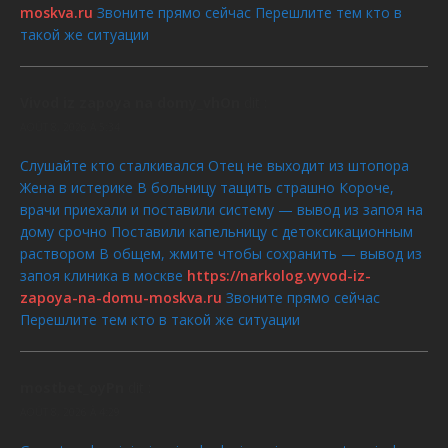
moskva.ru
Звоните прямо сейчас Перешлите тем кто в
такой же ситуации
Vivod iz zapoya na domy_vhOn
dit :
AOÛT 8, 2026 À 5:34
Слушайте кто сталкивался Отец не выходит из штопора
Жена в истерике В больницу тащить страшно Короче,
врачи приехали и поставили систему — вывод из запоя на
дому срочно Поставили капельницу с детоксикационным
раствором В общем, жмите чтобы сохранить — вывод из
запоя клиника в москве
https://narkolog.vyvod-iz-
zapoya-na-domu-moskva.ru
Звоните прямо сейчас
Перешлите тем кто в такой же ситуации
mostbet_oyPn
dit :
AOÛT 8, 2026 À 4:29