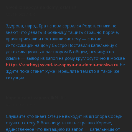
l
l
l
f
l
e
e
e
u
l
e
l
e
l
f
l
f
v
Vivod iz zapoya na domy_osMt
dit :
e
f
e
n
e
e
l
e
e
f
e
f
ê
f
n
e
n
l
AOÛT 9, 2026 À 4:40
e
n
e
t
e
ê
f
ê
l
n
ê
n
r
n
t
e
t
e
ê
t
ê
e
ê
r
n
r
f
Здорова, народ Брат снова сорвался Родственники не
t
r
t
)
t
e
ê
e
e
r
e
r
r
)
t
)
n
знают что делать В больницу тащить страшно Короче,
e
)
e
e
r
ê
)
)
)
e
врачи приехали и поставили систему — снятие
t
)
r
интоксикации на дому быстро Поставили капельницу с
e
)
детоксикационным раствором В общем, вся инфа по
ссылке — вывод из запоя на дому круглосуточно в москве
https://srochnyj.vyvod-iz-zapoya-na-domu-moskva.ru
Не
ждите пока станет хуже Перешлите тем кто в такой же
ситуации
Kapelnica ot zapoya_lkPl
dit :
AOÛT 9, 2026 À 2:53
Слушайте кто знает Отец не выходит из штопора Соседи
стучат в стену В больницу тащить страшно Короче,
единственное что вытащило из запоя — капельницы от