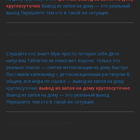
круглосуточно
Вывод из запоя на дому — это реальный
выход Перешлите тем кто в такой же ситуации
Vivod iz zapoya na domy_xkol
dit :
AOÛT 8, 2026 À 8:18
Слушайте кто знает Муж просто потерял себя Дети
напуганы Таблетки не помогают Короче, только это
реально спасло — снятие интоксикации на дому быстро
Поставили капельницу с детоксикационным раствором В
общем, вся инфа по ссылке — вывод из запоя на дому
круглосуточно
вывод из запоя на дому круглосуточно
Вывод из запоя на дому — это реальный выход
Перешлите тем кто в такой же ситуации
Vivod iz zapoya na domy_hfol
dit :
AOÛT 8, 2026 À 6:20