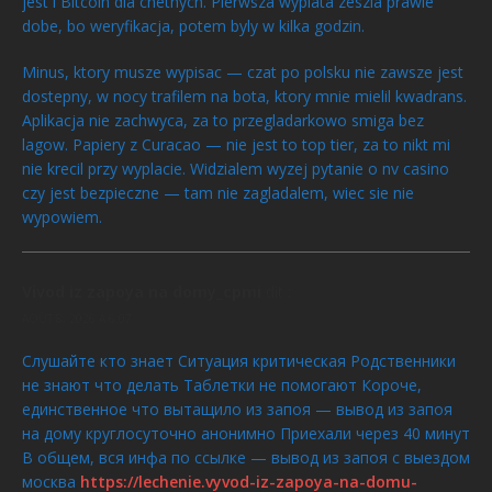
jest i Bitcoin dla chetnych. Pierwsza wyplata zeszla prawie
dobe, bo weryfikacja, potem byly w kilka godzin.
Minus, ktory musze wypisac — czat po polsku nie zawsze jest
dostepny, w nocy trafilem na bota, ktory mnie mielil kwadrans.
Aplikacja nie zachwyca, za to przegladarkowo smiga bez
lagow. Papiery z Curacao — nie jest to top tier, za to nikt mi
nie krecil przy wyplacie. Widzialem wyzej pytanie o nv casino
czy jest bezpieczne — tam nie zagladalem, wiec sie nie
wypowiem.
Vivod iz zapoya na domy_cpmi
dit :
AOÛT 8, 2026 À 6:07
Слушайте кто знает Ситуация критическая Родственники
не знают что делать Таблетки не помогают Короче,
единственное что вытащило из запоя — вывод из запоя
на дому круглосуточно анонимно Приехали через 40 минут
В общем, вся инфа по ссылке — вывод из запоя с выездом
москва
https://lechenie.vyvod-iz-zapoya-na-domu-